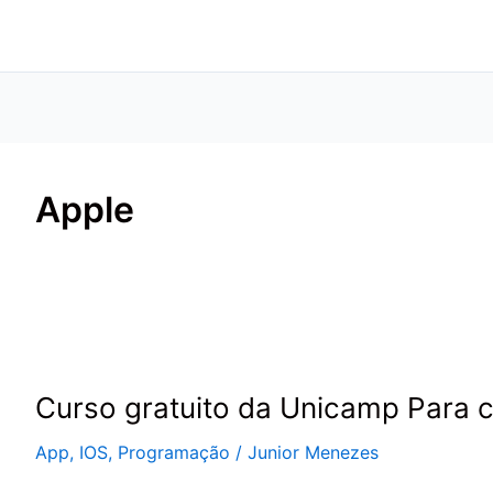
Apple
Curso
gratuito
Curso gratuito da Unicamp Para cr
da
Unicamp
App
,
IOS
,
Programação
/
Junior Menezes
Para
criar