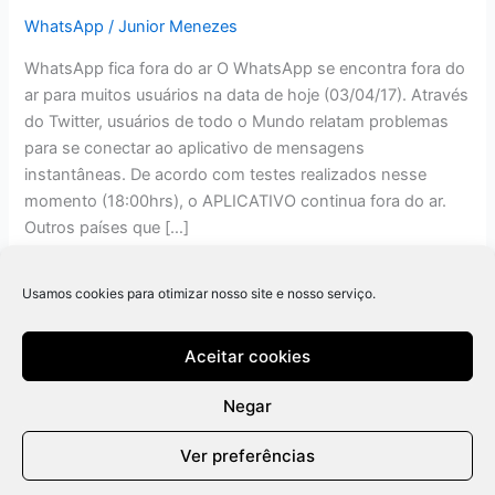
WhatsApp
/
Junior Menezes
WhatsApp fica fora do ar O WhatsApp se encontra fora do
ar para muitos usuários na data de hoje (03/04/17). Através
do Twitter, usuários de todo o Mundo relatam problemas
para se conectar ao aplicativo de mensagens
instantâneas. De acordo com testes realizados nesse
momento (18:00hrs), o APLICATIVO continua fora do ar.
Outros países que […]
Read More »
Usamos cookies para otimizar nosso site e nosso serviço.
Aceitar cookies
Negar
Ver preferências