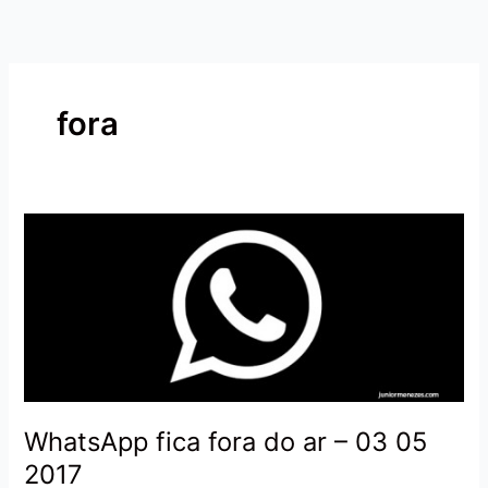
Ir
para
o
conteúdo
fora
WhatsApp
fica
fora
do
ar
–
03
05
2017
WhatsApp fica fora do ar – 03 05
2017