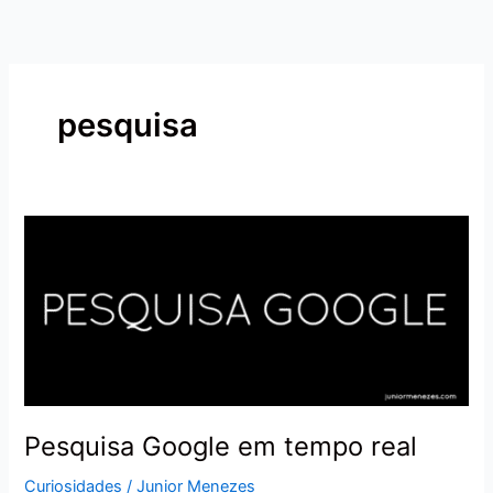
Ir
para
o
conteúdo
pesquisa
Pesquisa
Google
em
tempo
real
Pesquisa Google em tempo real
Curiosidades
/
Junior Menezes