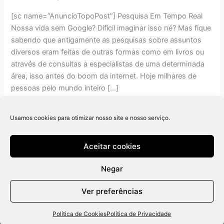
[sc name=”AnuncioTopoPost”] Pesquisa Em Tempo Real
Nossa vida sem Google? Difícil imaginar isso né? Mas fique
sabendo que antigamente as pesquisas sobre assuntos
diversos eram feitas de outras formas como em livros ou
através de consultas a especialistas de uma determinada
área, isso antes do boom da internet. Hoje milhares de
pessoas pelo mundo inteiro […]
Read More »
Usamos cookies para otimizar nosso site e nosso serviço.
Aceitar cookies
Negar
Ver preferências
Política de Cookies
Política de Privacidade