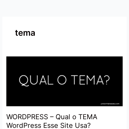
Ir
para
o
conteúdo
tema
WORDPRESS
–
Qual
o
TEMA
WordPress
Esse
Site
Usa?
WORDPRESS – Qual o TEMA
WordPress Esse Site Usa?