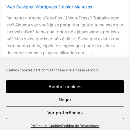
Web Designer
,
Wordpress
/
Junior Menezes
[sc name=”AnuncioTopoPost”] WordPress? Trabalha com
ele? Alguma vez você já se perguntou qual o tema esse site
incrível utiliza? Acho que todos nós já passamos por isso
né? Mas saiba que isso não é difícil! Saiba que existe uma
ferramenta grátis, rápida e simples que pode te ajudar a
descobrir temas e plugins utilizados em […]
Read More »
Usamos cookies para otimizar nosso site e nosso serviço.
Aceitar cookies
Negar
Ver preferências
Política de Cookies
Política de Privacidade