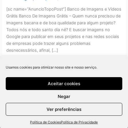
[sc name=”AnuncioTopoPost”] Banco de Imagens e Vídeos
Grátis Banco De Imagens Grátis – Quem nunca precisou de
imagens bacana e de boa qualidade para algum projeto?
Todos nós e todo santo dia né? E buscar imagens no
Google para publicar em seus projetos e nas redes sociais
de empresas pode trazer alguns problemas
desnecessários, afinal, […]
Read More »
Usamos cookies para otimizar nosso site e nosso serviço.
Aceitar cookies
Negar
Ver preferências
Política de Cookies
Política de Privacidade