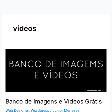
Ir
para
o
conteúdo
vídeos
Banco
de
Imagens
e
Vídeos
Grátis
Banco de Imagens e Vídeos Grátis
Web Designer
,
Wordpress
/
Junior Menezes