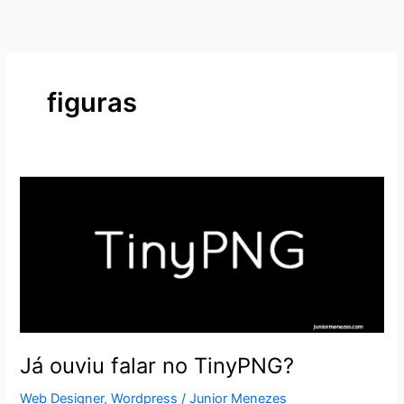
Ir
para
o
conteúdo
figuras
Já
ouviu
falar
no
TinyPNG?
Já ouviu falar no TinyPNG?
Web Designer
,
Wordpress
/
Junior Menezes