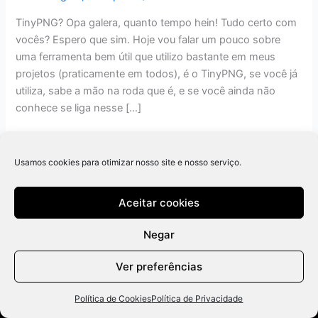
TinyPNG? Opa galera, quanto tempo hein! Tudo certo com
vocês? Espero que sim. Hoje vou falar um pouco sobre
uma ferramenta bem útil que utilizo bastante em meus
projetos (praticamente em todos), é o TinyPNG, se você já
utiliza, sabe a mão na roda que é, e se você ainda não
conhece se liga nesse […]
Read More »
Usamos cookies para otimizar nosso site e nosso serviço.
Aceitar cookies
Negar
Ver preferências
Política de Cookies
Política de Privacidade