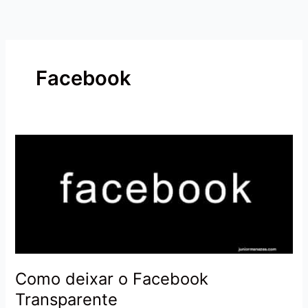
Ir
para
o
conteúdo
Facebook
Como
deixar
o
Facebook
Transparente
Como deixar o Facebook
Transparente