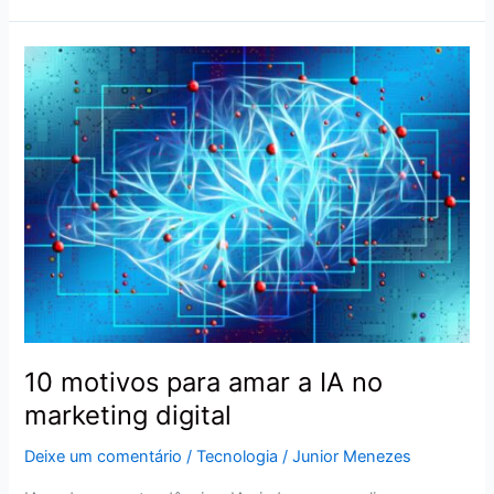
10
motivos
para
amar
a
IA
no
marketing
digital
10 motivos para amar a IA no
marketing digital
Deixe um comentário
/
Tecnologia
/
Junior Menezes