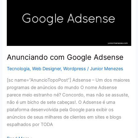
com
Google
Adsense
Anunciando com Google Adsense
Tecnologia
,
Web Designer
,
Wordpress
/
Junior Menezes
[sc name=”AnuncioTopoPost”] Adsense – Um dos maiores
programas de anúncios do mundo O nome Adsense
parece meio estranho né? Concordo, mas não se assuste,
não é um bicho de sete cabeças!. O Adsense é uma
plataforma desenvolvida pela Google para exibir os
anúncios de seus milhares de clientes em sites e blogs
espalhados por TODA