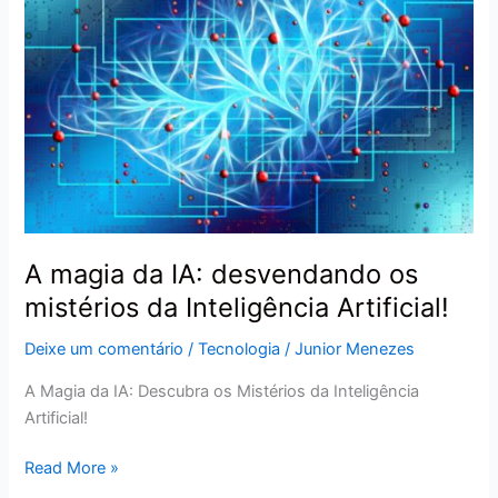
da
IA:
desvendando
os
mistérios
da
Inteligência
Artificial!
A magia da IA: desvendando os
mistérios da Inteligência Artificial!
Deixe um comentário
/
Tecnologia
/
Junior Menezes
A Magia da IA: Descubra os Mistérios da Inteligência
Artificial!
Read More »