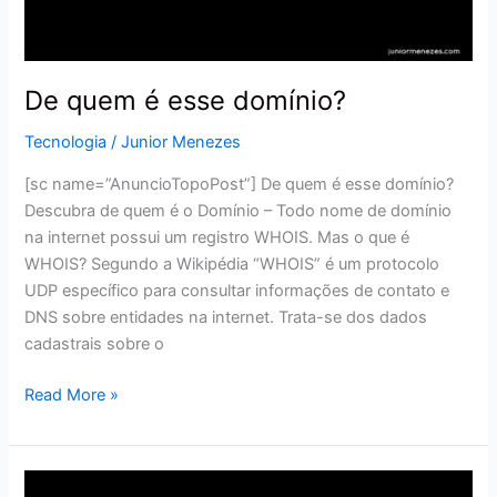
De quem é esse domínio?
Tecnologia
/
Junior Menezes
[sc name=”AnuncioTopoPost”] De quem é esse domínio?
Descubra de quem é o Domínio – Todo nome de domínio
na internet possui um registro WHOIS. Mas o que é
WHOIS? Segundo a Wikipédia “WHOIS” é um protocolo
UDP específico para consultar informações de contato e
DNS sobre entidades na internet. Trata-se dos dados
cadastrais sobre o
Read More »
Anunciando