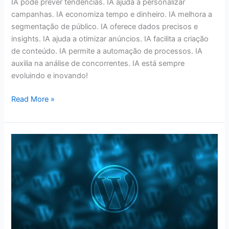
IA pode prever tendências. IA ajuda a personalizar
campanhas. IA economiza tempo e dinheiro. IA melhora a
segmentação de público. IA oferece dados precisos e
insights. IA ajuda a otimizar anúncios. IA facilita a criação
de conteúdo. IA permite a automação de processos. IA
auxilia na análise de concorrentes. IA está sempre
evoluindo e inovando!
Read More »
OCULTANDO
A
BARRA
ADMIN
DO
WORDPRESS
BUDDYPRESS