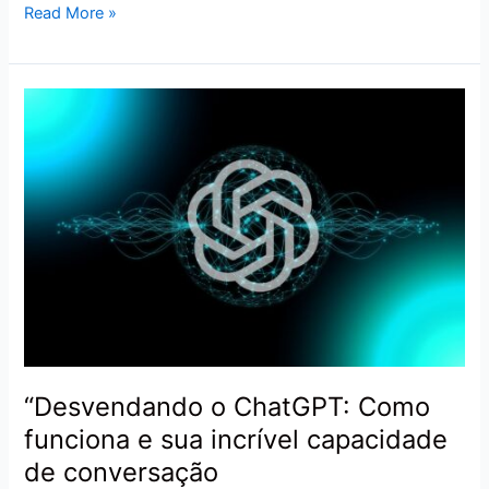
Read More »
“Desvendando
o
ChatGPT:
Como
funciona
e
sua
incrível
capacidade
de
conversação
“Desvendando o ChatGPT: Como
funciona e sua incrível capacidade
de conversação