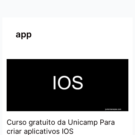
Ir
para
o
conteúdo
app
Curso
gratuito
da
Unicamp
Para
criar
aplicativos
IOS
Curso gratuito da Unicamp Para
criar aplicativos IOS