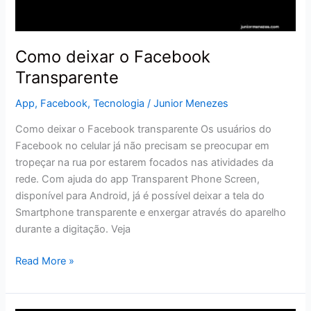
Como deixar o Facebook
Transparente
App
,
Facebook
,
Tecnologia
/
Junior Menezes
Como deixar o Facebook transparente Os usuários do
Facebook no celular já não precisam se preocupar em
tropeçar na rua por estarem focados nas atividades da
rede. Com ajuda do app Transparent Phone Screen,
disponível para Android, já é possível deixar a tela do
Smartphone transparente e enxergar através do aparelho
durante a digitação. Veja
Read More »