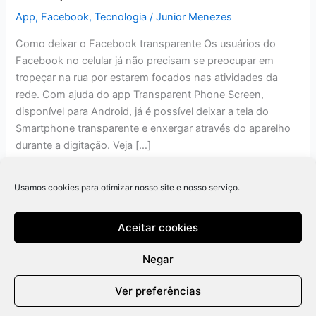
App
,
Facebook
,
Tecnologia
/
Junior Menezes
Como deixar o Facebook transparente Os usuários do
Facebook no celular já não precisam se preocupar em
tropeçar na rua por estarem focados nas atividades da
rede. Com ajuda do app Transparent Phone Screen,
disponível para Android, já é possível deixar a tela do
Smartphone transparente e enxergar através do aparelho
durante a digitação. Veja […]
Read More »
Usamos cookies para otimizar nosso site e nosso serviço.
Aceitar cookies
Negar
Ver preferências