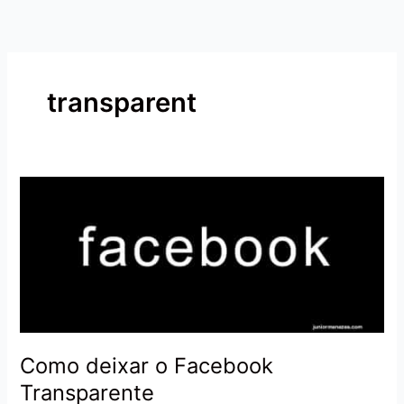
Ir
para
o
conteúdo
transparent
Como
deixar
o
Facebook
Transparente
Como deixar o Facebook
Transparente