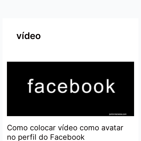
Ir
para
o
conteúdo
vídeo
Como
colocar
vídeo
como
avatar
no
perfil
do
Facebook
Como colocar vídeo como avatar
no perfil do Facebook