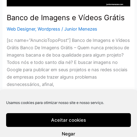
Banco de Imagens e Vídeos Grátis
Web Designer
,
Wordpress
/
Junior Menezes
[sc name=”AnuncioTopoPost”] Banco de Imagens e Vídeos
Grátis Banco De Imagens Grátis – Quem nunca precisou de
imagens bacana e de boa qualidade para algum projeto?
Todos nós e todo santo dia né? E buscar imagens no
Google para publicar em seus projetos e nas redes sociais
de empresas pode trazer alguns problemas
desnecessários, afinal,
Read More »
Usamos cookies para otimizar nosso site e nosso serviço.
Aceitar cookies
Negar